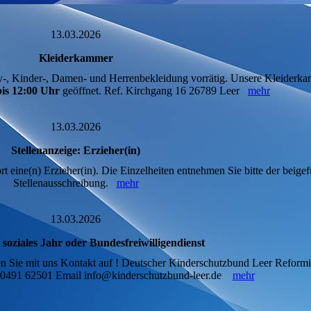
13.03.2026
Kleiderkammer
-, Kinder-, Damen- und Herrenbekleidung vorrätig. Unsere Kleiderka
bis 12:00 Uhr
geöffnet. Ref. Kirchgang 16 26789 Leer
mehr
13.03.2026
Stellenanzeige: Erzieher(in)
t eine(n) Erzieher(in). Die Einzelheiten entnehmen Sie bitte der beige
Stellenausschreibung.
mehr
13.03.2026
s soziales Jahr oder Bundesfreiwilligendienst
en Sie mit uns Kontakt auf ! Deutscher Kinderschutzbund Leer Reformi
n 0491 62501 Email info@kinderschutzbund-leer.de
mehr