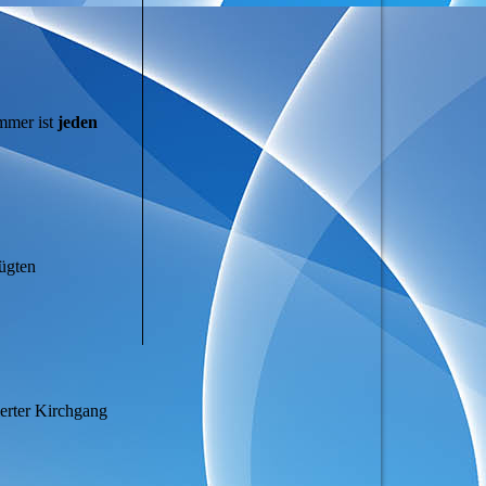
mmer ist
jeden
fügten
erter Kirchgang