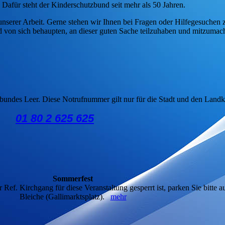
 Dafür steht der Kinderschutzbund seit mehr als 50 Jahren.
unserer Arbeit. Gerne stehen wir Ihnen bei Fragen oder Hilfegesuchen 
ld von sich behaupten, an dieser guten Sache teilzuhaben und mitzumac
undes Leer. Diese Notrufnummer gilt nur für die Stadt und den Landkr
01 80 2 625 625
Sommerfest
Ref. Kirchgang für diese Veranstaltung gesperrt ist, parken Sie bitte 
Bleiche (Gallimarktsplatz).
mehr