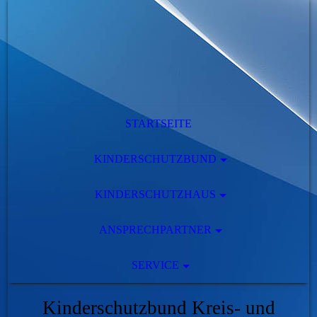
STARTSEITE
KINDERSCHUTZBUND
KINDERSCHUTZHAUS
ANSPRECHPARTNER
SERVICE
Kinderschutzbund Kreis- und