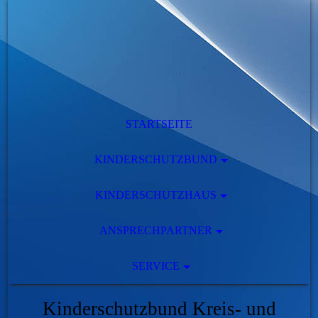
STARTSEITE
KINDERSCHUTZBUND
KINDERSCHUTZHAUS
ANSPRECHPARTNER
SERVICE
Kinderschutzbund Kreis- und